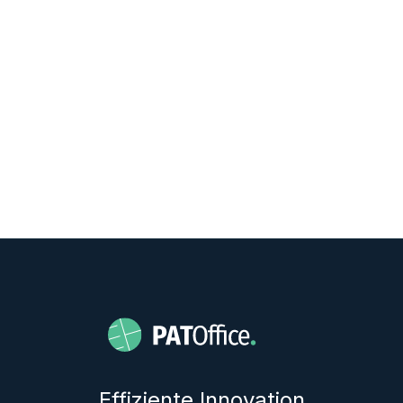
Deutschland. Auf Anfrage wird ein
Auftragsverarbeitungsvertrag (AVV)
unterzeichnet. Für alle Interaktionen gilt eine
Verschwiegenheitsvereinbarung. Die SOC2-
Zertifizierung ist in Vorbereitung.
Effiziente Innovation